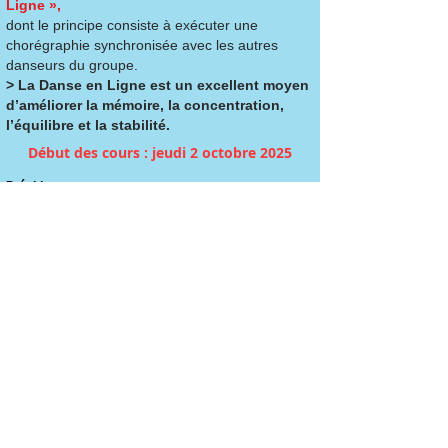
Ligne »,
dont le principe consiste à exécuter une
chorégraphie synchronisée avec les autres
danseurs du groupe.
>
La Danse en Ligne est un excellent moyen
d’améliorer la mémoire, la concentration,
l’équilibre et la stabilité.
Début des cours : jeudi 2 octobre 2025
Président
Roland PIRIOU
Email :
roland.piriou@orange.fr
Secrétaire
Chantal LEUTELLIER
Email : salsa.22@live.fr
Trésorière
Josianne BECQ
Email : josianne.becq@free.fr