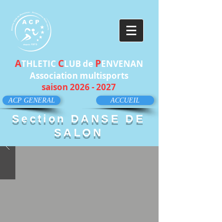
A
C
P
THLETIC
LUB de
ENVENAN
Association multisports
saison
2026 - 2027
ACP GENERAL
ACCUEIL
Section DANSE DE
SALON